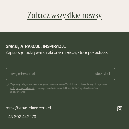
Zobacz wszystkie newsy
SMAKI, ATRAKCJE, INSPIRACJE
Zapisz się i odkrywaj smaki oraz miejsca, które pokochasz.
Oferta
Zapisując się, wyrażasz zgodę na przetwarzanie Twoich danych osobowych, zgodnie z
polityką prywatności
, w celu przesyłania newslettera. W każdej chwili możesz
Usługi
zrezygnować.
Resorty
mmk@smartplace.com.pl
Silver Coast
+48 602 443 176