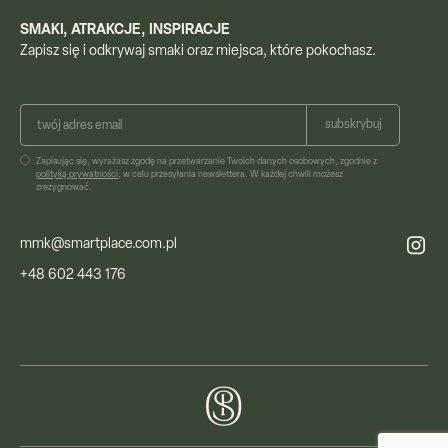
SMAKI, ATRAKCJE, INSPIRACJE
Zapisz się i odkrywaj smaki oraz miejsca, które pokochasz.
Oferta
Zapisując się, wyrażasz zgodę na przetwarzanie Twoich danych osobowych, zgodnie z
polityką prywatności
, w celu przesyłania newslettera. W każdej chwili możesz
Usługi
zrezygnować.
Resorty
mmk@smartplace.com.pl
Silver Coast
+48 602 443 176
News
About