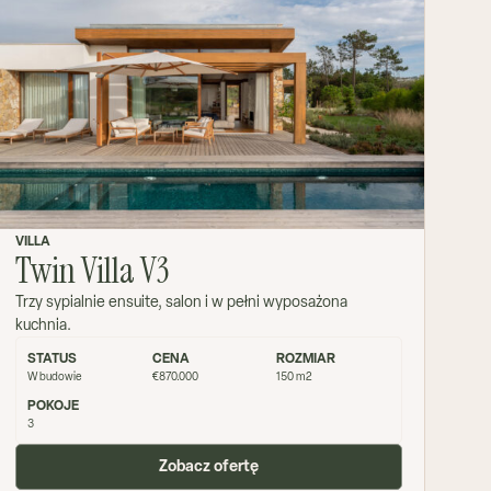
VILLA
Twin Villa V3
Trzy sypialnie ensuite, salon i w pełni wyposażona
kuchnia.
STATUS
CENA
ROZMIAR
W budowie
€870.000
150 m2
POKOJE
3
Zobacz ofertę