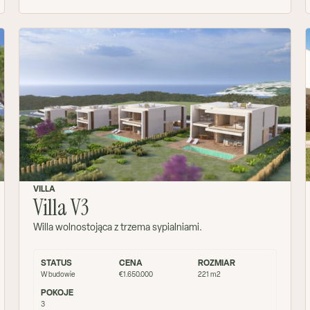
VILLA
Villa V3
Willa wolnostojąca z trzema sypialniami.
STATUS
CENA
ROZMIAR
W budowie
€1.650.000
221 m2
POKOJE
3