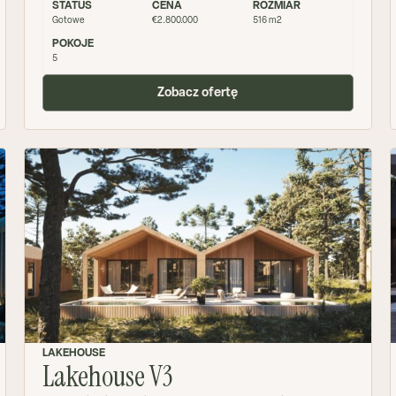
STATUS
CENA
ROZMIAR
Gotowe
€2.800.000
516 m2
POKOJE
5
Zobacz ofertę
LAKEHOUSE
Lakehouse V3