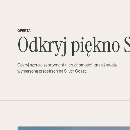
Oferta
Usługi
Resorty
Silver Coast
News
About
OFERTA
Odkryj piękno S
Odkryj szeroki asortyment nieruchomości i znajdź swoją
wymarzoną przestrzeń na Silver Coast.