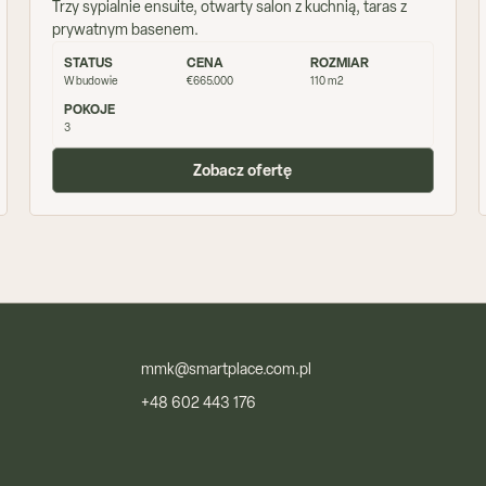
Trzy sypialnie ensuite, otwarty salon z kuchnią, taras z
prywatnym basenem.
STATUS
CENA
ROZMIAR
W budowie
€665.000
110 m2
POKOJE
3
Zobacz ofertę
mmk@smartplace.com.pl
+48 602 443 176