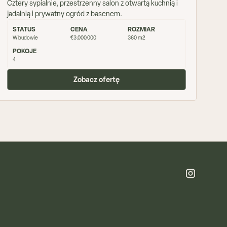
Cztery sypialnie, przestrzenny salon z otwartą kuchnią i
jadalnią i prywatny ogród z basenem.
STATUS
CENA
ROZMIAR
W budowie
€3.000.000
360 m2
POKOJE
4
Zobacz ofertę