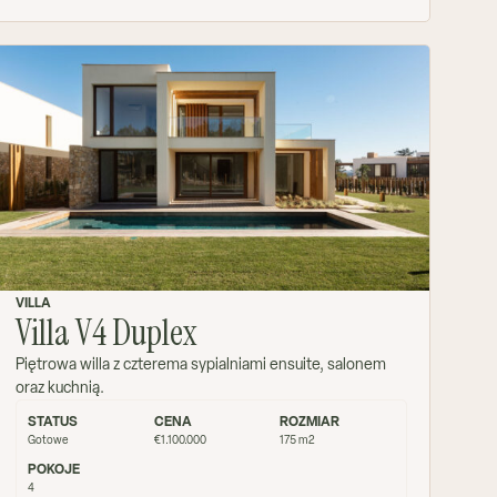
VILLA
Villa V4 Duplex
Piętrowa willa z czterema sypialniami ensuite, salonem
oraz kuchnią.
STATUS
CENA
ROZMIAR
Gotowe
€1.100.000
175 m2
POKOJE
4