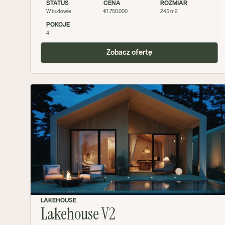
STATUS
CENA
ROZMIAR
W budowie
€1.750.000
245 m2
POKOJE
4
Zobacz ofertę
LAKEHOUSE
Lakehouse V2