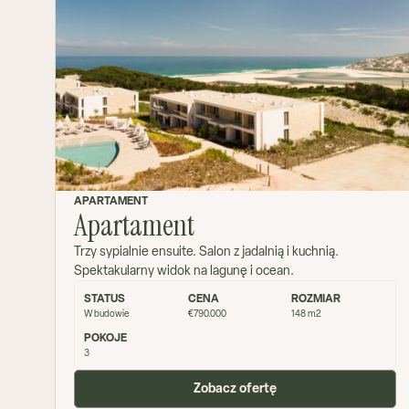
APARTAMENT
Apartament
Trzy sypialnie ensuite. Salon z jadalnią i kuchnią.
Spektakularny widok na lagunę i ocean.
STATUS
CENA
ROZMIAR
W budowie
€790.000
148 m2
POKOJE
3
Zobacz ofertę