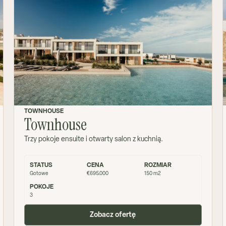
TOWNHOUSE
Townhouse
Trzy pokoje ensuite i otwarty salon z kuchnią.
STATUS
CENA
ROZMIAR
Gotowe
€695.000
150 m2
POKOJE
3
Zobacz ofertę