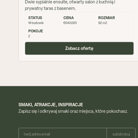
Dwie sypialnie ensuite, otwarty salon z kuchnią i
prywatny taras z basenem.
STATUS
CENA
ROZMIAR
W budowie
€640.000
92 m2
POKOJE
2
Zobacz ofertę
SMAKI, ATRAKCJE, INSPIRACJE
Zapisz się i odkrywaj smaki oraz miejsca, które pokochasz.