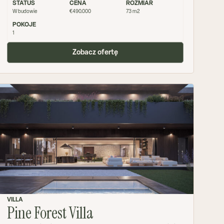
STATUS
CENA
ROZMIAR
W budowie
€490.000
73 m2
POKOJE
1
Zobacz ofertę
VILLA
Pine Forest Villa