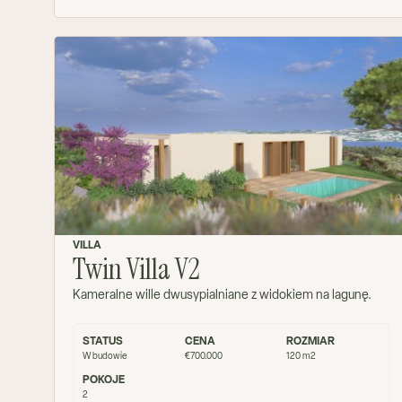
VILLA
Twin Villa V2
Kameralne wille dwusypialniane z widokiem na lagunę.
STATUS
CENA
ROZMIAR
W budowie
€700.000
120 m2
POKOJE
2