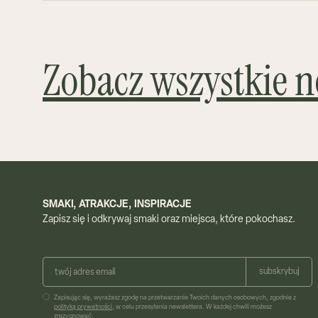
Zobacz wszystkie 
SMAKI, ATRAKCJE, INSPIRACJE
Zapisz się i odkrywaj smaki oraz miejsca, które pokochasz.
Zapisując się, wyrażasz zgodę na przetwarzanie Twoich danych osobowych, zgodnie z
polityką prywatności
, w celu przesyłania newslettera. W każdej chwili możesz
zrezygnować.