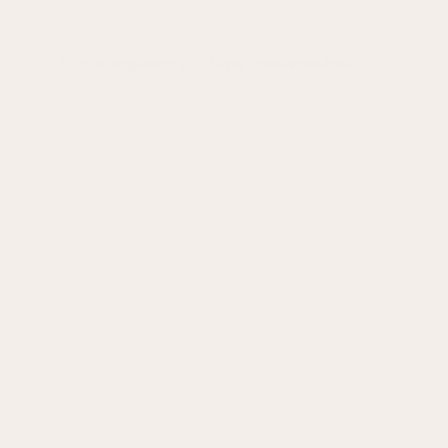
Oferta
Usługi
Resorty
Silver Coast
News
About
Seame