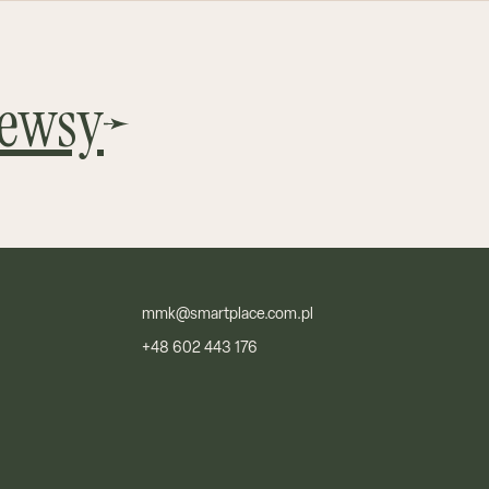
newsy
mmk@smartplace.com.pl
+48 602 443 176