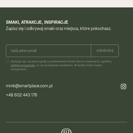
Zobacz artykuł
SMAKI, ATRAKCJE, INSPIRACJE
Zapisz się i odkrywaj smaki oraz miejsca, które pokochasz.
Oferta
Zapisując się, wyrażasz zgodę na przetwarzanie Twoich danych osobowych, zgodnie z
polityką prywatności
, w celu przesyłania newslettera. W każdej chwili możesz
Usługi
zrezygnować.
Resorty
mmk@smartplace.com.pl
Silver Coast
+48 602 443 176
News
About